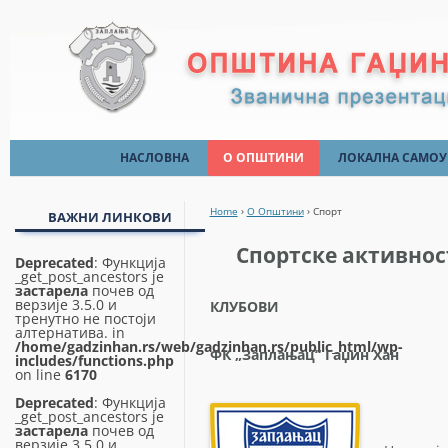
beylikdüzü
escort
НАСЛОВНА
О ОПШТИНИ
ЛОКАЛНА САМОУ
marmaris
Образовање
Скупштина Опш
escort
Home
›
О Општини
›
Спорт
ВАЖНИ ЛИНКОВИ
Култура
Председник Оп
Спортске активнос
Туризам
Општинско веће
Deprecated
: Функција
_get_post_ancestors је
застарела
почев од
Спорт
Општинска упра
верзије 3.5.0 и
КЛУБОВИ
тренутно не постоји
Општински пра
алтернатива. in
/home/gadzinhan.rs/web/gadzinhan.rs/public_html/wp-
ФК „Заплањац“ Гаџин Хан
Месне заједниц
includes/functions.php
on line
6170
Deprecated
: Функција
_get_post_ancestors је
застарела
почев од
верзије 3.5.0 и