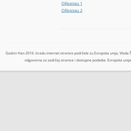
Образац 1
Образац 2
Gadzin Han 2016. Izradu internet stranice podržale su Evropska unija, Vlada 
odgovorna za sadržaj stranice i dostupne podatke. Evropska unija,
bom
Grandpashabet Giriş
Casibom Giriş
holiganbet