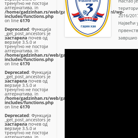
Настао ј
тренутно не постоји
алтернатива. in
територи
/home/gadzinhan.rs/web/gadzinhan.rs/public_html/wp-
2016/201
includes/functions.php
on line
6170
Највећи у
Deprecated
: Функција
првенств
_get_post_ancestors је
застарела
почев од
завршио 
верзије 3.5.0 и
тренутно не постоји
алтернатива. in
/home/gadzinhan.rs/web/gadzinhan.rs/public_html/wp-
includes/functions.php
on line
6170
Deprecated
: Функција
_get_post_ancestors је
застарела
почев од
верзије 3.5.0 и
тренутно не постоји
алтернатива. in
/home/gadzinhan.rs/web/gadzinhan.rs/public_html/wp-
includes/functions.php
on line
6170
Deprecated
: Функција
_get_post_ancestors је
застарела
почев од
верзије 3.5.0 и
тренутно не постоји
алтернатива. in