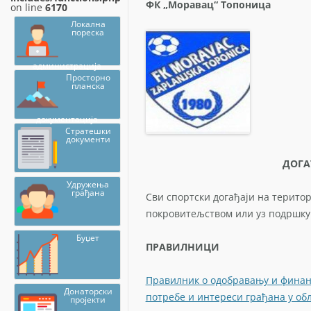
ФК „Моравац“ Топоница
on line
6170
Локална
пореска
администрација
Просторно
планска
документација
Стратешки
документи
ДОГА
Удружења
грађана
Сви спортски догађаји на терито
покровитељством или уз подршку
Буџет
ПРАВИЛНИЦИ
Правилник o одобравању и финан
Донаторски
потребе и интереси грађана у об
пројекти