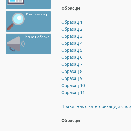
Обрасци
Информатор
Образац 1
Образац 2
Образац 3
Јавне набавке
Образац 4
Образац 5
Образац 6
Образац 7
Образац 8
Образац 9
Образац 10
Образац 11
Правилник о категоризацији спор
Обрасци