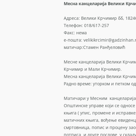
Месна канцеларија Велики Крч
Адреса: Велики Крчимир бб, 1824
Телефон: 018/617-257
Факс: нема
е-пошта: velikikrcimir@gadzinhan.
матичар:Стамен Ранђеловић
Месне канцеларија Велики Крчим
Крчимир и Мали Крчимир.
Месна канцеларија Велики Крчим
Радно време: уторком и петком од 
Матичари у Месним канцеларија
Општинске управе који се односе
књига ( упис, промене и исправке
матичних књига, вођење евиденц
смртовница, попис и процену зао
потписа и друге послове у складу