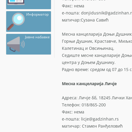
Факс: нема
е-пошта: donjidusnik@gadzinhan.r
Информатор
матичар:Сузана Савић
Месна канцеларија Доњи Душник
Јавне набавке
Горњи Душник, Краставче, Миљко
Калетинац и Овсињинац.
Седиште месне канцеларије Доњи
центра у Доњем Душнику.
Радно време: средом од 07 до 15 с
Месна канцеларија Личје
Адреса: Личје бб, 18245 Лички Ха
Телефон: 018/865-200
Факс: нема
е-пошта: licje@gadzinhan.rs
матичар: Стамен Ранђеловић