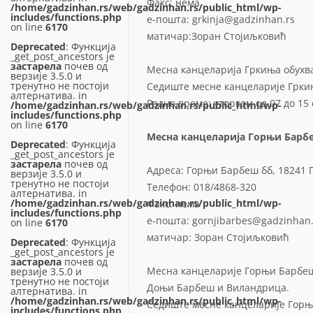
Факс: нема
/home/gadzinhan.rs/web/gadzinhan.rs/public_html/wp-
includes/functions.php
е-пошта: grkinja@gadzinhan.rs
on line
6170
матичар:Зоран Стојиљковић
Deprecated
: Функција
_get_post_ancestors је
застарела
почев од
Месна канцеларија Гркиња обухв
верзије 3.5.0 и
тренутно не постоји
Седиште месне канцеларије Гркињ
алтернатива. in
Радно време: уторком од 07 до 15 
/home/gadzinhan.rs/web/gadzinhan.rs/public_html/wp-
includes/functions.php
on line
6170
Месна канцеларија Горњи Барб
Deprecated
: Функција
_get_post_ancestors је
застарела
почев од
Адреса: Горњи Барбеш бб, 18241
верзије 3.5.0 и
тренутно не постоји
Телефон: 018/4868-320
алтернатива. in
/home/gadzinhan.rs/web/gadzinhan.rs/public_html/wp-
Факс: нема
includes/functions.php
е-пошта: gornjibarbes@gadzinhan.
on line
6170
матичар: Зоран Стојиљковић
Deprecated
: Функција
_get_post_ancestors је
застарела
почев од
Месна канцеларије Горњи Барбеш
верзије 3.5.0 и
тренутно не постоји
Доњи Барбеш и Виландрица.
алтернатива. in
/home/gadzinhan.rs/web/gadzinhan.rs/public_html/wp-
Седиште месне канцеларије Горњ
includes/functions.php