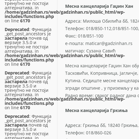
тренутно не постоји
Месна канцеларија Гаџин Хан
алтернатива. in
/home/gadzinhan.rs/web/gadzinhan.rs/public_html/wp-
includes/functions.php
on line
6170
Адреса: Милоша Обилића бб, 1824
Телефон: 018/850-112,018/851-100,
Deprecated
: Функција
_get_post_ancestors је
Факс: 018/851-100
застарела
почев од
верзије 3.5.0 и
е-пошта: maticar@gadzinhan.rs
тренутно не постоји
матичар: Сузана Савић
алтернатива. in
/home/gadzinhan.rs/web/gadzinhan.rs/public_html/wp-
includes/functions.php
on line
6170
Месна канцеларије Гаџин Хан об
Deprecated
: Функција
Тасковићи, Копривница, Јагличје
_get_post_ancestors је
Кутина. Седиште месне канцелари
застарела
почев од
верзије 3.5.0 и
згради општине , у приземљу у ка
тренутно не постоји
алтернатива. in
Радно време: сваког радног дана с
/home/gadzinhan.rs/web/gadzinhan.rs/public_html/wp-
includes/functions.php
on line
6170
Месна канцеларија Гркиња
Deprecated
: Функција
_get_post_ancestors је
застарела
почев од
Адреса: Гркиња бб, 18240 Гркиња,
верзије 3.5.0 и
Телефон: 018/860-026
тренутно не постоји
алтернатива. in