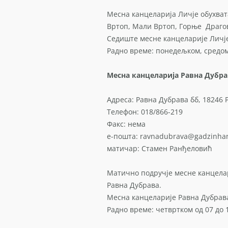
Месна канцеларија Личје обухват
Вртоп, Мали Вртоп, Горње Драго
Седиште месне канцеларије Личје 
Радно време: понедељком, средом 
Месна канцеларија Равна Дубра
Адреса: Равна Дубрава бб, 18246 
Телефон: 018/866-219
Факс: нема
е-пошта: ravnadubrava@gadzinhan
матичар: Стамен Ранђеловић
Матично подручје месне канцела
Равна Дубрава.
Месна канцеларије Равна Дубрава
Радно време: четвртком од 07 до 1