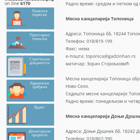
on line
6170
Радно време: средом и петком од 0
Локална
пореска
Месна канцеларија Топоница
администрација
Адреса: Топоница бб, 18244 Топо
Просторно
планска
Телефон: 018/819-199
Факс: нема
документација
е-пошта: toponica@gadzinhan.rs
Стратешки
документи
матичар: Зоран Стојиљковић
Месна канцеларија Топоница обу
Удружења
Ново Село.
грађана
Седиште месне канцеларије Топон
Радно време: понедељком и четврт
Буџет
Месна канцеларија Доњи Душн
Адреса: Доњи Душник бб, 18242 
Донаторски
пројекти
Телефон: 018/867-390