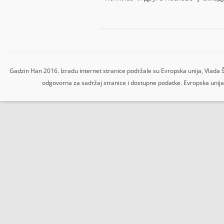
Gadzin Han 2016. Izradu internet stranice podržale su Evropska unija, Vlada 
odgovorna za sadržaj stranice i dostupne podatke. Evropska unija,
iye
Betcio