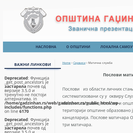
beylikdüzü
escort
НАСЛОВНА
О ОПШТИНИ
ЛОКАЛНА САМОУ
marmaris
Образовање
Скупштина Опш
escort
Home
›
Сервиси
›
Матична служба
ВАЖНИ ЛИНКОВИ
Култура
Председник Оп
Послови мат
Туризам
Општинско веће
Deprecated
: Функција
_get_post_ancestors је
застарела
почев од
Спорт
Општинска упра
Послови из области личних стањ
верзије 3.5.0 и
тренутно не постоји
систематизовани су у оквиру Слу
Општински пра
алтернатива. in
/home/gadzinhan.rs/web/gadzinhan.rs/public_html/wp-
имовинскоправне послове и општ
Месне заједниц
includes/functions.php
територији општине образовано 
on line
6170
канцеларија. Послове матичара 
Deprecated
: Функција
_get_post_ancestors је
три матичара.
застарела
почев од
верзије 3.5.0 и